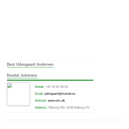
Bent Udengaard Andersen
Duedal Juletræer
Mobile:
+45 24 84 38 04
Email:
udengaard@numail.nu
Website:
www.strs.dk
Address:
Nibevej 392, 9200 Aalborg SV