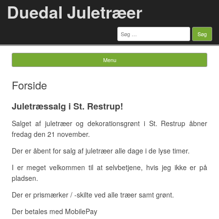
Duedal Juletræer
Søg
efter:
Menu
Skip to content
Forside
Juletræssalg i St. Restrup!
Salget af juletræer og dekorationsgrønt i St. Restrup åbner
fredag den 21 november.
Der er åbent for salg af juletræer alle dage i de lyse timer.
I er meget velkommen til at selvbetjene, hvis jeg ikke er på
pladsen.
Der er prismærker / -skilte ved alle træer samt grønt.
Der betales med MobilePay